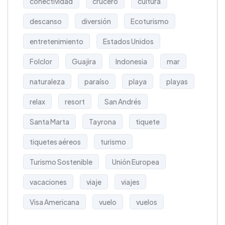
conectividad
crucero
cultura
descanso
diversión
Ecoturismo
entretenimiento
Estados Unidos
Folclor
Guajira
Indonesia
mar
naturaleza
paraíso
playa
playas
relax
resort
San Andrés
Santa Marta
Tayrona
tiquete
tiquetes aéreos
turismo
Turismo Sostenible
Unión Europea
vacaciones
viaje
viajes
Visa Americana
vuelo
vuelos