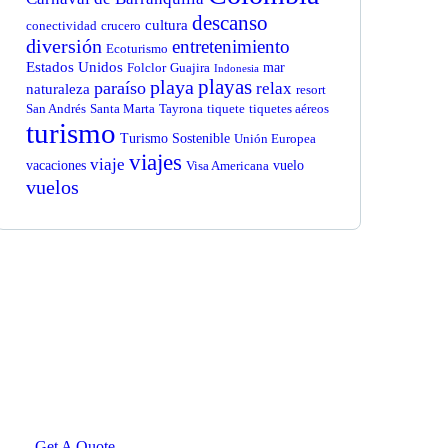
descanso
cultura
conectividad
crucero
diversión
entretenimiento
Ecoturismo
Estados Unidos
mar
Folclor
Guajira
Indonesia
playas
playa
paraíso
relax
naturaleza
resort
San Andrés
Santa Marta
Tayrona
tiquete
tiquetes aéreos
turismo
Turismo Sostenible
Unión Europea
viajes
viaje
vacaciones
vuelo
Visa Americana
vuelos
Get Free
Consultations
SPECIAL ADVISORS
Quis autem vel eum iure
repreh ende
Get A Quote