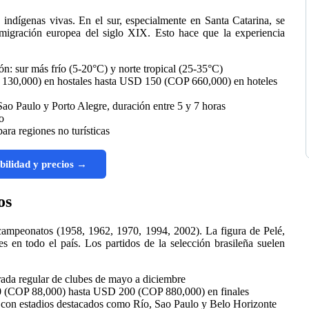
indígenas vivas. En el sur, especialmente en Santa Catarina, se
inmigración europea del siglo XIX. Esto hace que la experiencia
ón: sur más frío (5-20°C) y norte tropical (25-35°C)
30,000) en hostales hasta USD 150 (COP 660,000) en hoteles
Sao Paulo y Porto Alegre, duración entre 5 y 7 horas
o
ara regiones no turísticas
bilidad y precios →
os
5 campeonatos (1958, 1962, 1970, 1994, 2002). La figura de Pelé,
s en todo el país. Los partidos de la selección brasileña suelen
ada regular de clubes de mayo a diciembre
0 (COP 88,000) hasta USD 200 (COP 880,000) en finales
con estadios destacados como Río, Sao Paulo y Belo Horizonte