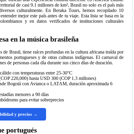
ritorial de casi 9.1 millones de km², Brasil no solo es el país más
iversos culturalmente. En Beraka Tours, hemos recopilado 10
entender mejor este país antes de tu viaje. Esta lista se basa en la
olombianos y en datos verificados de instituciones culturales
esa en la música brasileña
de Brasil, tiene raíces profundas en la cultura africana traída por
mentos portugueses y de otras culturas indígenas. El carnaval de
nes de personas cada día durante sus cinco días de duración.
 cálido con temperaturas entre 25-30°C
 (COP 220,000) hasta USD 300 (COP 1.3 millones)
esde Bogotá con Avianca o LATAM, duración aproximada 6
estadías menores a 90 días
mbódromo para evitar sobreprecios
bilidad y precios →
ue portugués