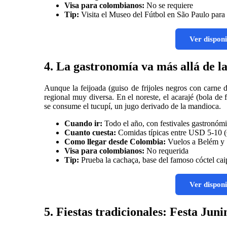
Visa para colombianos:
No se requiere
Tip:
Visita el Museo del Fútbol en São Paulo para e
Ver disponi
4. La gastronomía va más allá de la
Aunque la feijoada (guiso de frijoles negros con carne 
regional muy diversa. En el noreste, el acarajé (bola de f
se consume el tucupí, un jugo derivado de la mandioca.
Cuando ir:
Todo el año, con festivales gastronómi
Cuanto cuesta:
Comidas típicas entre USD 5-10 (
Como llegar desde Colombia:
Vuelos a Belém y S
Visa para colombianos:
No requerida
Tip:
Prueba la cachaça, base del famoso cóctel ca
Ver disponi
5. Fiestas tradicionales: Festa Jun