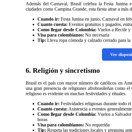
Además del Carnaval, Brasil celebra la Festa Junina en
ciudades como Campina Grande, esta fiesta atrae a más de
Cuando ir:
Festa Junina en junio, Carnaval en fe
Cuanto cuesta:
Eventos gratuitos y pagados, ent
Como llegar desde Colombia:
Vuelos a Recife y R
Visa para colombianos:
No necesaria
Tip:
Lleva ropa cómoda y calzado cerrado para la F
Ver disponi
6. Religión y sincretismo
Brasil es el país con mayor número de católicos en Amé
una gran presencia de religiones afrobrasileñas como e
religioso es evidente en muchas festividades y rituales.
Cuando ir:
Festividades religiosas durante todo el
Cuanto cuesta:
Asistencia a eventos generalmente 
Como llegar desde Colombia:
Vuelos a Salvador 
horas
Visa para colombianos:
No requerida
Tip:
Respeta las tradiciones locales y pregunta ant