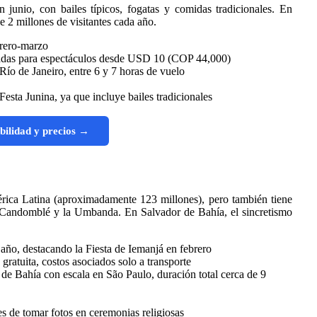
 junio, con bailes típicos, fogatas y comidas tradicionales. En
 2 millones de visitantes cada año.
brero-marzo
radas para espectáculos desde USD 10 (COP 44,000)
ío de Janeiro, entre 6 y 7 horas de vuelo
esta Junina, ya que incluye bailes tradicionales
bilidad y precios →
rica Latina (aproximadamente 123 millones), pero también tiene
l Candomblé y la Umbanda. En Salvador de Bahía, el sincretismo
 año, destacando la Fiesta de Iemanjá en febrero
gratuita, costos asociados solo a transporte
de Bahía con escala en São Paulo, duración total cerca de 9
es de tomar fotos en ceremonias religiosas