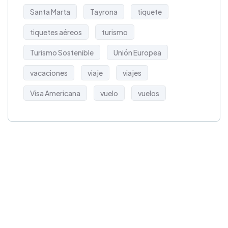
Santa Marta
Tayrona
tiquete
tiquetes aéreos
turismo
Turismo Sostenible
Unión Europea
vacaciones
viaje
viajes
Visa Americana
vuelo
vuelos
Get Free
Consultations
SPECIAL ADVISORS
Quis autem vel eum
iure repreh ende