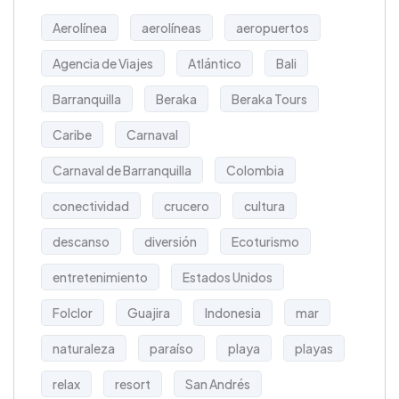
Aerolínea
aerolíneas
aeropuertos
Agencia de Viajes
Atlántico
Bali
Barranquilla
Beraka
Beraka Tours
Caribe
Carnaval
Carnaval de Barranquilla
Colombia
conectividad
crucero
cultura
descanso
diversión
Ecoturismo
entretenimiento
Estados Unidos
Folclor
Guajira
Indonesia
mar
naturaleza
paraíso
playa
playas
relax
resort
San Andrés