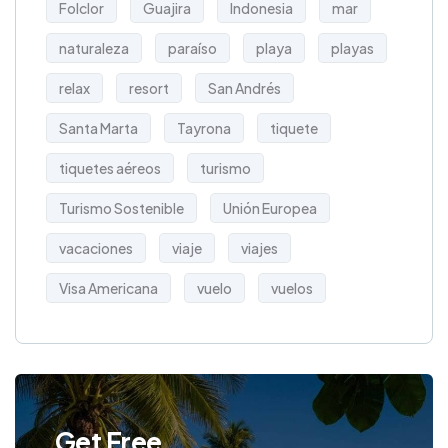
Folclor
Guajira
Indonesia
mar
naturaleza
paraíso
playa
playas
relax
resort
San Andrés
Santa Marta
Tayrona
tiquete
tiquetes aéreos
turismo
Turismo Sostenible
Unión Europea
vacaciones
viaje
viajes
Visa Americana
vuelo
vuelos
Get Free