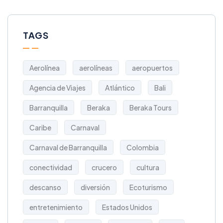
TAGS
Aerolínea
aerolíneas
aeropuertos
Agencia de Viajes
Atlántico
Bali
Barranquilla
Beraka
Beraka Tours
Caribe
Carnaval
Carnaval de Barranquilla
Colombia
conectividad
crucero
cultura
descanso
diversión
Ecoturismo
entretenimiento
Estados Unidos