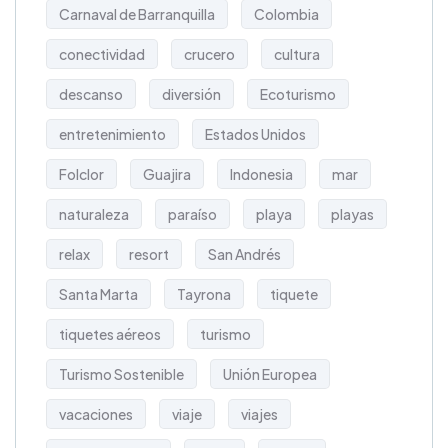
Carnaval de Barranquilla
Colombia
conectividad
crucero
cultura
descanso
diversión
Ecoturismo
entretenimiento
Estados Unidos
Folclor
Guajira
Indonesia
mar
naturaleza
paraíso
playa
playas
relax
resort
San Andrés
Santa Marta
Tayrona
tiquete
tiquetes aéreos
turismo
Turismo Sostenible
Unión Europea
vacaciones
viaje
viajes