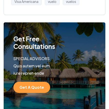
Visa Americana
vuelo
vuelos
Get Free
Consultations
SPECIAL ADVISORS
Quis autem vel eum
iure repreh ende
Get A Quote