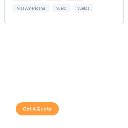
Visa Americana
vuelo
vuelos
Get Free
Consultations
SPECIAL ADVISORS
Quis autem vel eum
iure repreh ende
Get A Quote