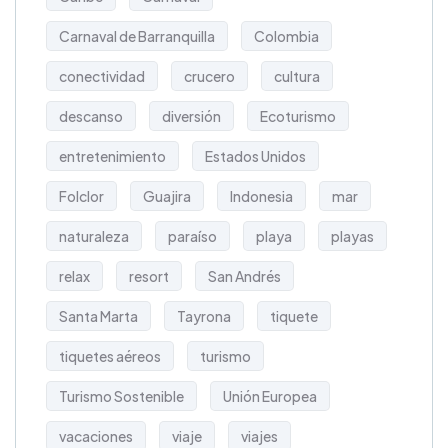
Carnaval de Barranquilla
Colombia
conectividad
crucero
cultura
descanso
diversión
Ecoturismo
entretenimiento
Estados Unidos
Folclor
Guajira
Indonesia
mar
naturaleza
paraíso
playa
playas
relax
resort
San Andrés
Santa Marta
Tayrona
tiquete
tiquetes aéreos
turismo
Turismo Sostenible
Unión Europea
vacaciones
viaje
viajes