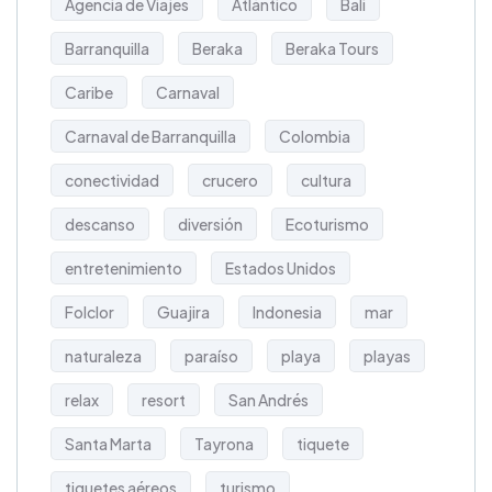
Agencia de Viajes
Atlántico
Bali
Barranquilla
Beraka
Beraka Tours
Caribe
Carnaval
Carnaval de Barranquilla
Colombia
conectividad
crucero
cultura
descanso
diversión
Ecoturismo
entretenimiento
Estados Unidos
Folclor
Guajira
Indonesia
mar
naturaleza
paraíso
playa
playas
relax
resort
San Andrés
Santa Marta
Tayrona
tiquete
tiquetes aéreos
turismo