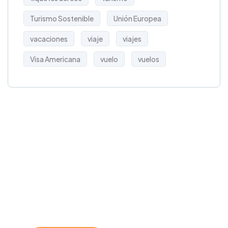
Turismo Sostenible
Unión Europea
vacaciones
viaje
viajes
Visa Americana
vuelo
vuelos
Get Free
Consultations
SPECIAL ADVISORS
Quis autem vel eum
iure repreh ende