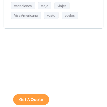
vacaciones
viaje
viajes
Visa Americana
vuelo
vuelos
Get Free
Consultations
SPECIAL ADVISORS
Quis autem vel eum
iure repreh ende
Get A Quote