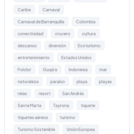
Caribe
Carnaval
Carnaval de Barranquilla
Colombia
conectividad
crucero
cultura
descanso
diversión
Ecoturismo
entretenimiento
Estados Unidos
Folclor
Guajira
Indonesia
mar
naturaleza
paraíso
playa
playas
relax
resort
San Andrés
Santa Marta
Tayrona
tiquete
tiquetes aéreos
turismo
Turismo Sostenible
Unión Europea