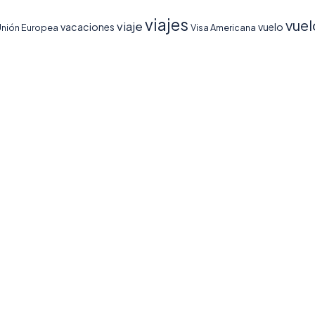
viajes
vuel
viaje
vacaciones
vuelo
nión Europea
Visa Americana