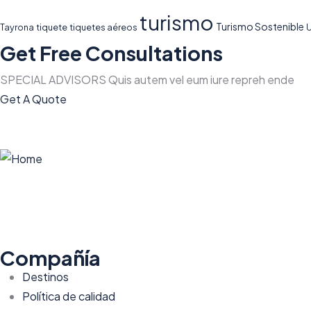
turismo
Turismo Sostenible
Tayrona
tiquete
tiquetes aéreos
U
Get Free Consultations
SPECIAL ADVISORS Quis autem vel eum iure repreh ende
Get A Quote
Compañía
Destinos
Política de calidad