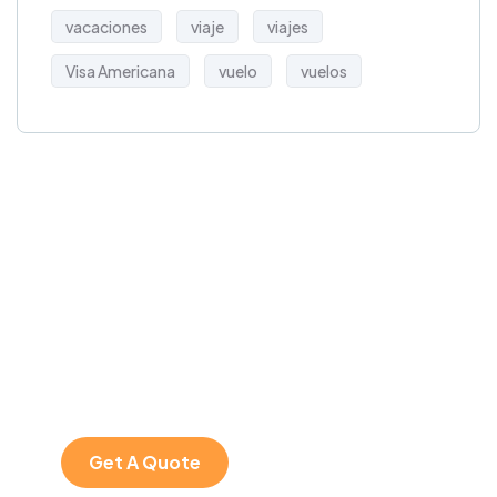
vacaciones
viaje
viajes
Visa Americana
vuelo
vuelos
Get Free
Consultations
SPECIAL ADVISORS
Quis autem vel eum
iure repreh ende
Get A Quote