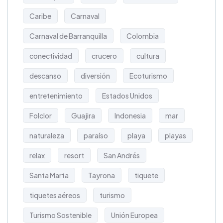
Caribe
Carnaval
Carnaval de Barranquilla
Colombia
conectividad
crucero
cultura
descanso
diversión
Ecoturismo
entretenimiento
Estados Unidos
Folclor
Guajira
Indonesia
mar
naturaleza
paraíso
playa
playas
relax
resort
San Andrés
Santa Marta
Tayrona
tiquete
tiquetes aéreos
turismo
Turismo Sostenible
Unión Europea