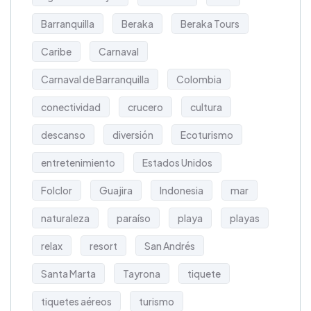
Barranquilla
Beraka
Beraka Tours
Caribe
Carnaval
Carnaval de Barranquilla
Colombia
conectividad
crucero
cultura
descanso
diversión
Ecoturismo
entretenimiento
Estados Unidos
Folclor
Guajira
Indonesia
mar
naturaleza
paraíso
playa
playas
relax
resort
San Andrés
Santa Marta
Tayrona
tiquete
tiquetes aéreos
turismo