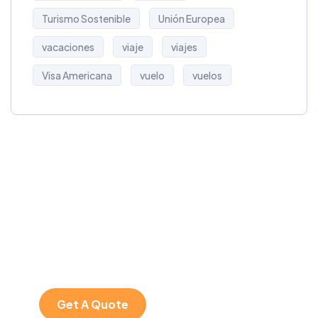
Turismo Sostenible
Unión Europea
vacaciones
viaje
viajes
Visa Americana
vuelo
vuelos
Get Free
Consultations
SPECIAL ADVISORS
Quis autem vel eum
iure repreh ende
Get A Quote