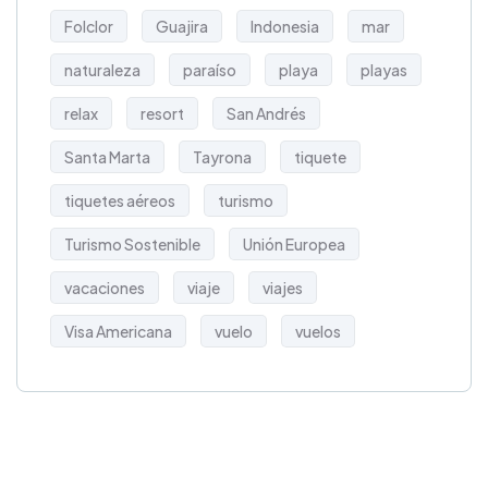
Folclor
Guajira
Indonesia
mar
naturaleza
paraíso
playa
playas
relax
resort
San Andrés
Santa Marta
Tayrona
tiquete
tiquetes aéreos
turismo
Turismo Sostenible
Unión Europea
vacaciones
viaje
viajes
Visa Americana
vuelo
vuelos
Get Free