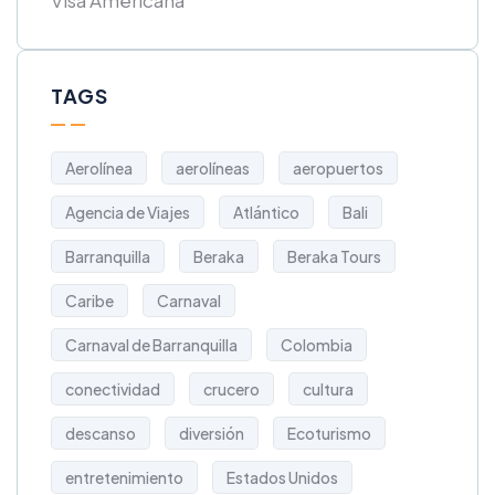
Visa Americana
TAGS
Aerolínea
aerolíneas
aeropuertos
Agencia de Viajes
Atlántico
Bali
Barranquilla
Beraka
Beraka Tours
Caribe
Carnaval
Carnaval de Barranquilla
Colombia
conectividad
crucero
cultura
descanso
diversión
Ecoturismo
entretenimiento
Estados Unidos