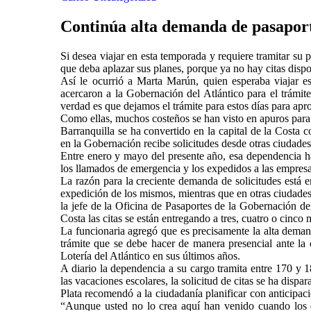
Continúa alta demanda de pasaport
Si desea viajar en esta temporada y requiere tramitar su 
que deba aplazar sus planes, porque ya no hay citas dispo
Así le ocurrió a Marta Marún, quien esperaba viajar 
acercaron a la Gobernación del Atlántico para el trámite
verdad es que dejamos el trámite para estos días para apro
Como ellas, muchos costeños se han visto en apuros para 
Barranquilla se ha convertido en la capital de la Costa
en la Gobernación recibe solicitudes desde otras ciudades d
Entre enero y mayo del presente año, esa dependencia ha
los llamados de emergencia y los expedidos a las empresa
La razón para la creciente demanda de solicitudes está e
expedición de los mismos, mientras que en otras ciudades
la jefe de la Oficina de Pasaportes de la Gobernación del
Costa las citas se están entregando a tres, cuatro o cinco
La funcionaria agregó que es precisamente la alta demand
trámite que se debe hacer de manera presencial ante la 
Lotería del Atlántico en sus últimos años.
A diario la dependencia a su cargo tramita entre 170 y 
las vacaciones escolares, la solicitud de citas se ha disp
Plata recomendó a la ciudadanía planificar con anticipaci
“Aunque usted no lo crea aquí han venido cuando los 