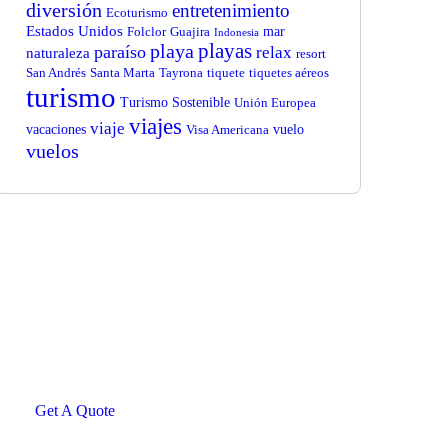
diversión
entretenimiento
Ecoturismo
Estados Unidos
mar
Folclor
Guajira
Indonesia
playas
playa
paraíso
relax
naturaleza
resort
San Andrés
Santa Marta
Tayrona
tiquete
tiquetes aéreos
turismo
Turismo Sostenible
Unión Europea
viajes
viaje
vacaciones
vuelo
Visa Americana
vuelos
Get Free
Consultations
SPECIAL ADVISORS
Quis autem vel eum iure
repreh ende
Get A Quote