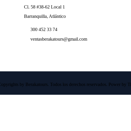
Cl. 58 #38-62 Local 1
Barranquilla, Atlántico
300 452 33 74
ventasberakatours@gmail.com
opyrights by Berakatours. Todos los derechos reservados. Power by Ti