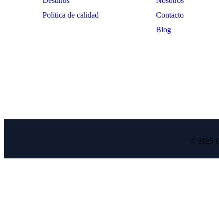
Destinos
Nosotros
Política de calidad
Contacto
Blog
RNT 43572
© 2025 C