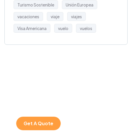
Turismo Sostenible
Unión Europea
vacaciones
viaje
viajes
Visa Americana
vuelo
vuelos
Get Free
Consultations
SPECIAL ADVISORS
Quis autem vel eum
iure repreh ende
Get A Quote