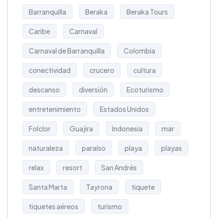
Barranquilla
Beraka
Beraka Tours
Caribe
Carnaval
Carnaval de Barranquilla
Colombia
conectividad
crucero
cultura
descanso
diversión
Ecoturismo
entretenimiento
Estados Unidos
Folclor
Guajira
Indonesia
mar
naturaleza
paraíso
playa
playas
relax
resort
San Andrés
Santa Marta
Tayrona
tiquete
tiquetes aéreos
turismo