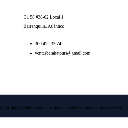
Cl. 58 #38-62 Local 1
Barranquilla, Atlántico
300 452 33 74
ventasberakatours@gmail.com
opyrights by Berakatours. Todos los derechos reservados. Power by Ti