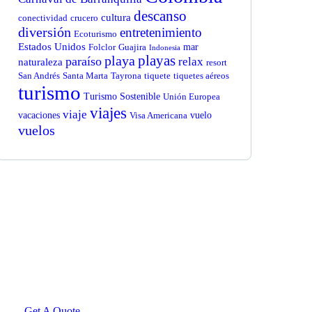
descanso
cultura
conectividad
crucero
diversión
entretenimiento
Ecoturismo
Estados Unidos
mar
Folclor
Guajira
Indonesia
playas
playa
paraíso
relax
naturaleza
resort
San Andrés
Santa Marta
Tayrona
tiquete
tiquetes aéreos
turismo
Turismo Sostenible
Unión Europea
viajes
viaje
vacaciones
vuelo
Visa Americana
vuelos
Get Free
Consultations
SPECIAL ADVISORS
Quis autem vel eum iure
repreh ende
Get A Quote