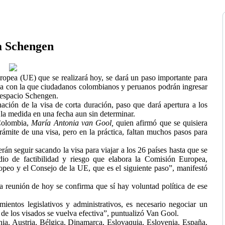
a Schengen
opea (UE) que se realizará hoy, se dará un paso importante para
a con la que ciudadanos colombianos y peruanos podrán ingresar
l espacio Schengen.
nación de la visa de corta duración, paso que dará apertura a los
 la medida en una fecha aun sin determinar.
Colombia,
María Antonia van Gool,
quien afirmó que se quisiera
 trámite de una visa, pero en la práctica, faltan muchos pasos para
n seguir sacando la visa para viajar a los 26 países hasta que se
dio de factibilidad y riesgo que elabora la Comisión Europea,
peo y el Consejo de la UE, que es el siguiente paso”, manifestó
 reunión de hoy se confirma que sí hay voluntad política de ese
entos legislativos y administrativos, es necesario negociar un
de los visados se vuelva efectiva”, puntualizó Van Gool.
a, Austria, Bélgica, Dinamarca, Eslovaquia, Eslovenia, España,