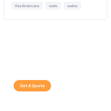
Visa Americana
vuelo
vuelos
Get Free
Consultations
SPECIAL ADVISORS
Quis autem vel eum
iure repreh ende
Get A Quote