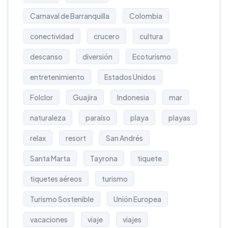
Carnaval de Barranquilla
Colombia
conectividad
crucero
cultura
descanso
diversión
Ecoturismo
entretenimiento
Estados Unidos
Folclor
Guajira
Indonesia
mar
naturaleza
paraíso
playa
playas
relax
resort
San Andrés
Santa Marta
Tayrona
tiquete
tiquetes aéreos
turismo
Turismo Sostenible
Unión Europea
vacaciones
viaje
viajes