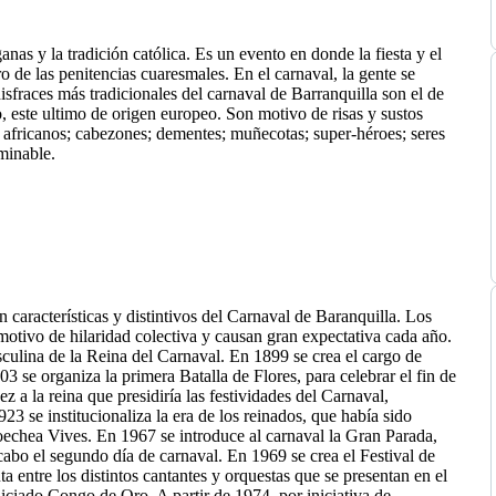
ganas y la tradición católica. Es un evento en donde la fiesta y el
ero de las penitencias cuaresmales. En el carnaval, la gente se
isfraces más tradicionales del carnaval de Barranquilla son el de
, este ultimo de origen europeo. Son motivo de risas y sustos
s africanos; cabezones; dementes; muñecotas; super-héroes; seres
minable.
on características y distintivos del Carnaval de Baranquilla. Los
 motivo de hilaridad colectiva y causan gran expectativa cada año.
culina de la Reina del Carnaval. En 1899 se crea el cargo de
 se organiza la primera Batalla de Flores, para celebrar el fin de
z a la reina que presidiría las festividades del Carnaval,
23 se institucionaliza la era de los reinados, que había sido
chea Vives. En 1967 se introduce al carnaval la Gran Parada,
a cabo el segundo día de carnaval. En 1969 se crea el Festival de
 entre los distintos cantantes y orquestas que se presentan en el
iciado Congo de Oro. A partir de 1974, por iniciativa de