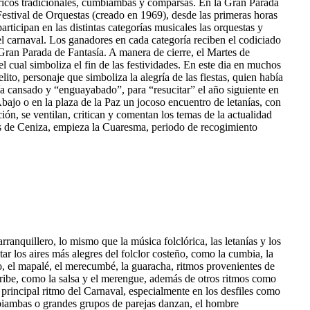
óricos tradicionales, cumbiambas y comparsas. En la Gran Parada
Festival de Orquestas (creado en 1969), desde las primeras horas
articipan en las distintas categorías musicales las orquestas y
l carnaval. Los ganadores en cada categoría reciben el codiciado
ran Parada de Fantasía. A manera de cierre, el Martes de
el cual simboliza el fin de las festividades. En este dia en muchos
lito, personaje que simboliza la alegría de las fiestas, quien había
ía cansado y “enguayabado”, para “resucitar” el año siguiente en
Abajo o en la plaza de la Paz un jocoso encuentro de letanías, con
ción, se ventilan, critican y comentan los temas de la actualidad
les de Ceniza, empieza la Cuaresma, periodo de recogimiento
anquillero, lo mismo que la música folclórica, las letanías y los
tar los aires más alegres del folclor costeño, como la cumbia, la
ito, el mapalé, el merecumbé, la guaracha, ritmos provenientes de
ribe, como la salsa y el merengue, además de otros ritmos como
l principal ritmo del Carnaval, especialmente en los desfiles como
biambas o grandes grupos de parejas danzan, el hombre