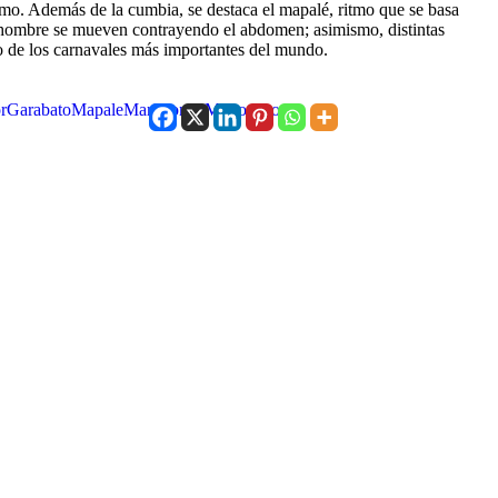
smo. Además de la cumbia, se destaca el mapalé, ritmo que se basa
 hombre se mueven contrayendo el abdomen; asimismo, distintas
o de los carnavales más importantes del mundo.
r
Garabato
Mapale
Marimonda
Monocuco