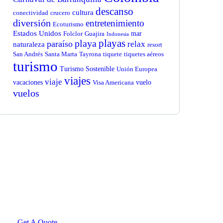
descanso
cultura
conectividad
crucero
diversión
entretenimiento
Ecoturismo
Estados Unidos
mar
Folclor
Guajira
Indonesia
playas
playa
paraíso
relax
naturaleza
resort
San Andrés
Santa Marta
Tayrona
tiquete
tiquetes aéreos
turismo
Turismo Sostenible
Unión Europea
viajes
viaje
vacaciones
vuelo
Visa Americana
vuelos
Get Free
Consultations
SPECIAL ADVISORS
Quis autem vel eum iure
repreh ende
Get A Quote