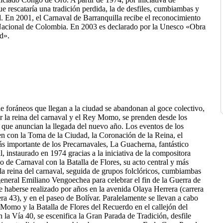
ue rescataría una tradición perdida, la de desfiles, cumbiambas y
d. En 2001, el Carnaval de Barranquilla recibe el reconocimiento
Nacional de Colombia. En 2003 es declarado por la Unesco «Obra
d».
e foráneos que llegan a la ciudad se abandonan al goce colectivo,
por la reina del carnaval y el Rey Momo, se prenden desde los
 que anuncian la llegada del nuevo año. Los eventos de los
n con la Toma de la Ciudad, la Coronación de la Reina, el
ás importante de los Precarnavales, La Guacherna, fantástico
, instaurado en 1974 gracias a la iniciativa de la compositora
 de Carnaval con la Batalla de Flores, su acto central y más
la reina del carnaval, seguida de grupos folclóricos, cumbiambas
eneral Emiliano Vengoechea para celebrar el fin de la Guerra de
e haberse realizado por años en la avenida Olaya Herrera (carrera
rera 43), y en el paseo de Bolívar. Paralelamente se llevan a cabo
ey Momo y la Batalla de Flores del Recuerdo en el callejón del
la Vía 40, se escenifica la Gran Parada de Tradición, desfile