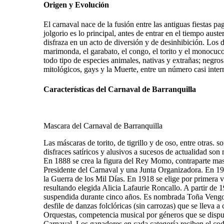
Origen y Evolución
El carnaval nace de la fusión entre las antiguas fiestas pa
jolgorio es lo principal, antes de entrar en el tiempo aust
disfraza en un acto de diversión y de desinhibición. Los d
marimonda, el garabato, el congo, el torito y el monocuco
todo tipo de especies animales, nativas y extrañas; negro
mitológicos, gays y la Muerte, entre un número casi inter
Características del Carnaval de Barranquilla
Mascara del Carnaval de Barranquilla
Las máscaras de torito, de tigrillo y de oso, entre otras. s
disfraces satíricos y alusivos a sucesos de actualidad son
En 1888 se crea la figura del Rey Momo, contraparte mas
Presidente del Carnaval y una Junta Organizadora. En 1903
la Guerra de los Mil Días. En 1918 se elige por primera ve
resultando elegida Alicia Lafaurie Roncallo. A partir de 19
suspendida durante cinco años. Es nombrada Toña Vengoe
desfile de danzas folclóricas (sin carrozas) que se lleva 
Orquestas, competencia musical por géneros que se disputa
Carnaval. Los ganadores en cada categoría reciben el cod