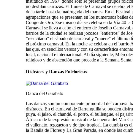
instituido en 1967, donde solo se presentan grupos folcl
no desfilan carrozas. El Lunes de Carnaval se celebra el 
de la tarde hasta la madrugada del martes. En el Festival p
agrupaciones que se presentan en los numerosos bailes de
Congo de Oro. Ese mismo día se celebra en la Vía 40 la G
Carnaval se lleva a cabo el entierro de Joselito Carnaval, 
barrios de la ciudad se realizan jocosos “entierros” de Jose
“resucitado” el sábado de carnaval y “muere” el último d
el próximo carnaval. En la noche se celebra en el barrio 
las que, en sencillos versos y con su característica entona
local, nacional e internacional. Al día siguiente, Miérco
religioso y de abstención que precede a la Semana Santa.
Disfraces y Danzas Folclóricas
Danza del Garabato
Las danzas son un componente primordial del carnaval barr
disfraces. En el carnaval de Barranquilla se pueden disfru
puya, el jalao, el chandé, el porro, el bullengue, el pajar
África o de la expresión musical de la cuenca del Mar Ca
el vallenato, reggaeton y de tipo tropical. La cumbia es e
la Batalla de Flores y La Gran Parada, en donde las cum