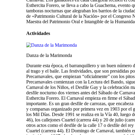
Esthercita Forero, se lleva a cabo la Guacherna, evento q
tamboras nocturnas que alegraban los barrios de la ciuda
de «Patrimonio Cultural de la Nación» por el Congreso 
Maestra del Patrimonio Oral e Intangible de la Humanida
Actividades
Danza de la Marimonda
Durante esta época, el barranquillero y un buen número d
al trago y el baile. Las festividades, que son presididas 
Precarnavales, que empiezan “oficialmente” con los pitos
Precarnavales comienzan con la Lectura del Bando, sigue
Carnaval de los Niños, el Desfile Gay y la celebración m
desfile nocturno dos viernes antes del Sábado de Carnaval
Esthercita Forero. El Carnaval empieza en firme el Sábado
importante. Es un gran desfile de carrozas, que encabeza 
y comparsas organizado por primera vez en 1903 por el g
los Mil Días. Desde 1991 se realiza en la Vía 40, luego d
46), los callejones Cuartel (carrera 44) y 20 de julio (car
otros actos como el desfile de la calle 17 o desfile del r
Cuartel (carrera 44). El Domingo de Carnaval, también en 