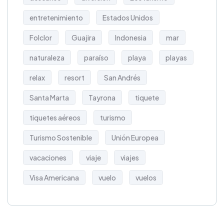
entretenimiento
Estados Unidos
Folclor
Guajira
Indonesia
mar
naturaleza
paraíso
playa
playas
relax
resort
San Andrés
Santa Marta
Tayrona
tiquete
tiquetes aéreos
turismo
Turismo Sostenible
Unión Europea
vacaciones
viaje
viajes
Visa Americana
vuelo
vuelos