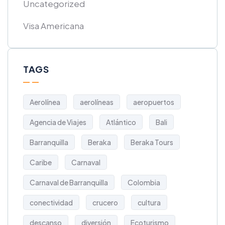
Uncategorized
Visa Americana
TAGS
Aerolínea
aerolíneas
aeropuertos
Agencia de Viajes
Atlántico
Bali
Barranquilla
Beraka
Beraka Tours
Caribe
Carnaval
Carnaval de Barranquilla
Colombia
conectividad
crucero
cultura
descanso
diversión
Ecoturismo