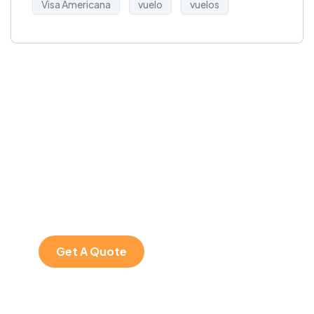
Visa Americana
vuelo
vuelos
Get Free
Consultations
SPECIAL ADVISORS
Quis autem vel eum
iure repreh ende
Get A Quote