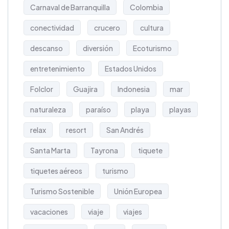
Carnaval de Barranquilla
Colombia
conectividad
crucero
cultura
descanso
diversión
Ecoturismo
entretenimiento
Estados Unidos
Folclor
Guajira
Indonesia
mar
naturaleza
paraíso
playa
playas
relax
resort
San Andrés
Santa Marta
Tayrona
tiquete
tiquetes aéreos
turismo
Turismo Sostenible
Unión Europea
vacaciones
viaje
viajes