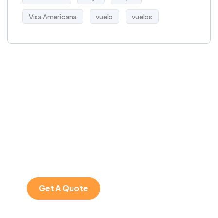
Visa Americana
vuelo
vuelos
Get Free
Consultations
SPECIAL ADVISORS
Quis autem vel eum
iure repreh ende
Get A Quote