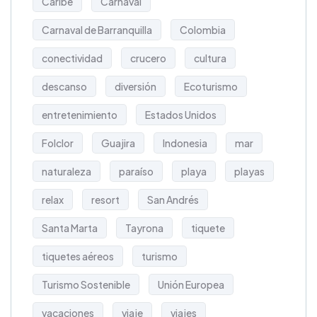
Caribe
Carnaval
Carnaval de Barranquilla
Colombia
conectividad
crucero
cultura
descanso
diversión
Ecoturismo
entretenimiento
Estados Unidos
Folclor
Guajira
Indonesia
mar
naturaleza
paraíso
playa
playas
relax
resort
San Andrés
Santa Marta
Tayrona
tiquete
tiquetes aéreos
turismo
Turismo Sostenible
Unión Europea
vacaciones
viaje
viajes