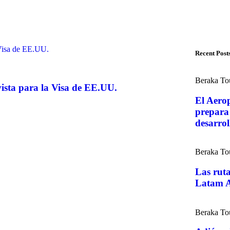
Recent Post
Beraka To
evista para la Visa de EE.UU.
El Aero
prepara 
desarroll
Beraka To
Las rut
Latam A
Beraka To