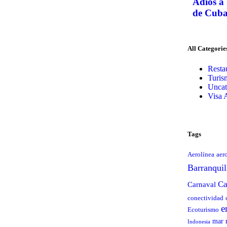
Adiós a 
de Cuba 
All Categorie
Resta
Turis
Uncat
Visa 
Tags
Aerolínea
aer
Barranquil
Ca
Carnaval
conectividad
e
Ecoturismo
mar
Indonesia