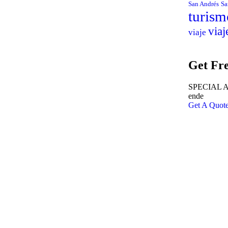
San Andrés
Sa
turism
viaj
viaje
Get Fre
SPECIAL AD
ende
Get A Quot