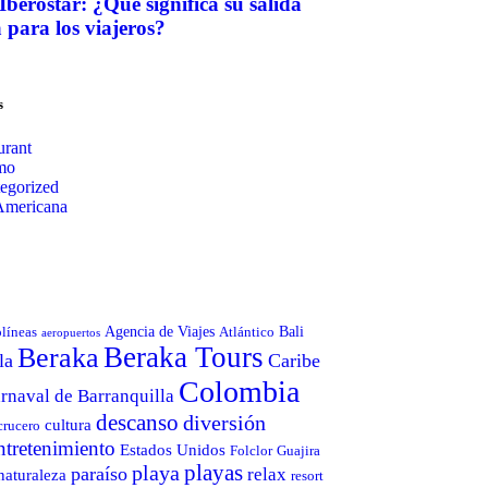
Iberostar: ¿Qué significa su salida
para los viajeros?
s
urant
mo
egorized
Americana
Agencia de Viajes
Bali
olíneas
Atlántico
aeropuertos
Beraka Tours
Beraka
la
Caribe
Colombia
rnaval de Barranquilla
descanso
diversión
cultura
crucero
ntretenimiento
Estados Unidos
Folclor
Guajira
playas
playa
paraíso
relax
naturaleza
resort