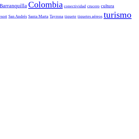
Colombia
Barranquilla
cultura
conectividad
crucero
turismo
esort
San Andrés
Santa Marta
Tayrona
tiquete
tiquetes aéreos