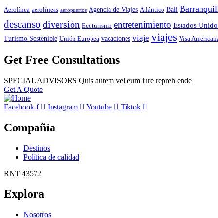
Barranquil
Agencia de Viajes
Bali
Aerolínea
aerolíneas
Atlántico
aeropuertos
descanso
diversión
entretenimiento
Estados Unido
Ecoturismo
viajes
viaje
Turismo Sostenible
vacaciones
Unión Europea
Visa American
Get Free Consultations
SPECIAL ADVISORS Quis autem vel eum iure repreh ende
Get A Quote
Facebook-f
Instagram
Youtube
Tiktok
Compañía
Destinos
Política de calidad
RNT 43572
Explora
Nosotros