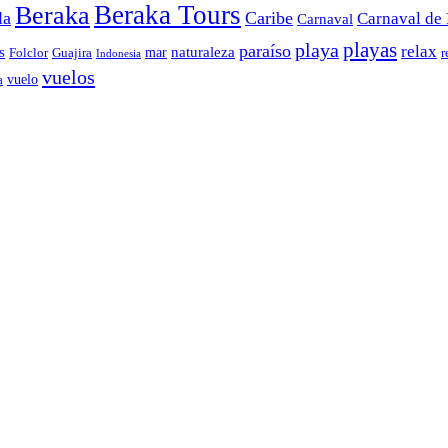
Beraka Tours
Beraka
la
Caribe
Carnaval de 
Carnaval
playas
playa
paraíso
relax
s
naturaleza
mar
Folclor
Guajira
r
Indonesia
vuelos
vuelo
a