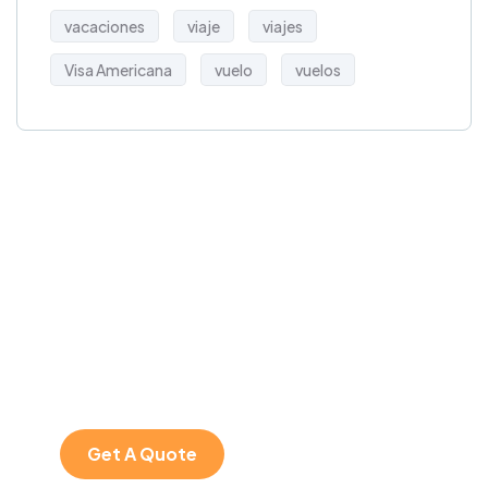
vacaciones
viaje
viajes
Visa Americana
vuelo
vuelos
Get Free
Consultations
SPECIAL ADVISORS
Quis autem vel eum
iure repreh ende
Get A Quote