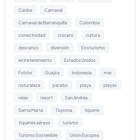
Caribe
Carnaval
Carnaval de Barranquilla
Colombia
conectividad
crucero
cultura
descanso
diversión
Ecoturismo
entretenimiento
Estados Unidos
Folclor
Guajira
Indonesia
mar
naturaleza
paraíso
playa
playas
relax
resort
San Andrés
Santa Marta
Tayrona
tiquete
tiquetes aéreos
turismo
Turismo Sostenible
Unión Europea