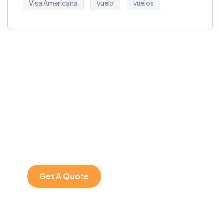
Visa Americana
vuelo
vuelos
Get Free
Consultations
SPECIAL ADVISORS
Quis autem vel eum
iure repreh ende
Get A Quote