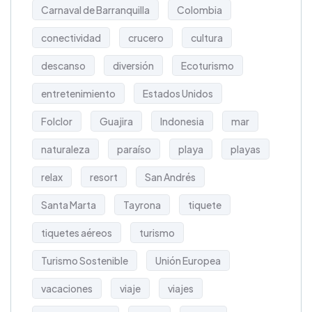
Carnaval de Barranquilla
Colombia
conectividad
crucero
cultura
descanso
diversión
Ecoturismo
entretenimiento
Estados Unidos
Folclor
Guajira
Indonesia
mar
naturaleza
paraíso
playa
playas
relax
resort
San Andrés
Santa Marta
Tayrona
tiquete
tiquetes aéreos
turismo
Turismo Sostenible
Unión Europea
vacaciones
viaje
viajes