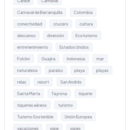
Caribe
Carnaval
Carnaval de Barranquilla
Colombia
conectividad
crucero
cultura
descanso
diversión
Ecoturismo
entretenimiento
Estados Unidos
Folclor
Guajira
Indonesia
mar
naturaleza
paraíso
playa
playas
relax
resort
San Andrés
Santa Marta
Tayrona
tiquete
tiquetes aéreos
turismo
Turismo Sostenible
Unión Europea
vacaciones
viaje
viajes