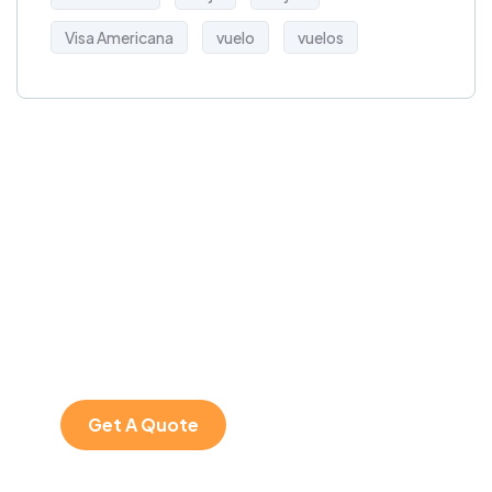
Visa Americana
vuelo
vuelos
Get Free
Consultations
SPECIAL ADVISORS
Quis autem vel eum
iure repreh ende
Get A Quote