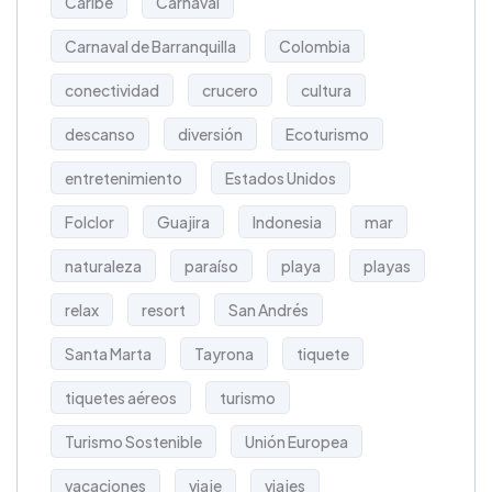
Caribe
Carnaval
Carnaval de Barranquilla
Colombia
conectividad
crucero
cultura
descanso
diversión
Ecoturismo
entretenimiento
Estados Unidos
Folclor
Guajira
Indonesia
mar
naturaleza
paraíso
playa
playas
relax
resort
San Andrés
Santa Marta
Tayrona
tiquete
tiquetes aéreos
turismo
Turismo Sostenible
Unión Europea
vacaciones
viaje
viajes