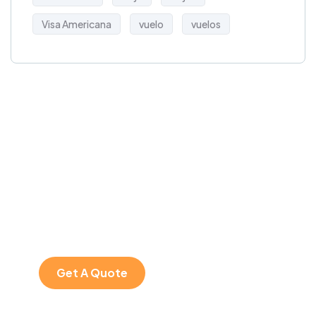
Visa Americana
vuelo
vuelos
Get Free
Consultations
SPECIAL ADVISORS
Quis autem vel eum
iure repreh ende
Get A Quote