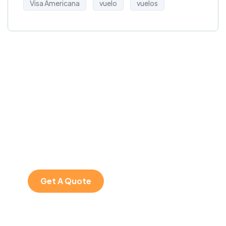
Visa Americana
vuelo
vuelos
Get Free
Consultations
SPECIAL ADVISORS
Quis autem vel eum
iure repreh ende
Get A Quote