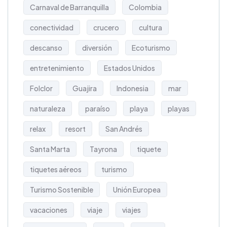
Carnaval de Barranquilla
Colombia
conectividad
crucero
cultura
descanso
diversión
Ecoturismo
entretenimiento
Estados Unidos
Folclor
Guajira
Indonesia
mar
naturaleza
paraíso
playa
playas
relax
resort
San Andrés
Santa Marta
Tayrona
tiquete
tiquetes aéreos
turismo
Turismo Sostenible
Unión Europea
vacaciones
viaje
viajes