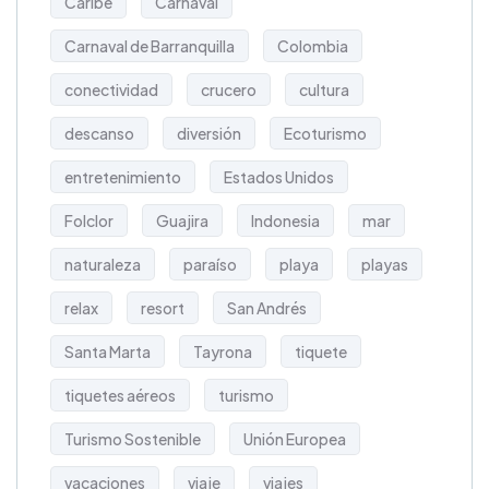
Caribe
Carnaval
Carnaval de Barranquilla
Colombia
conectividad
crucero
cultura
descanso
diversión
Ecoturismo
entretenimiento
Estados Unidos
Folclor
Guajira
Indonesia
mar
naturaleza
paraíso
playa
playas
relax
resort
San Andrés
Santa Marta
Tayrona
tiquete
tiquetes aéreos
turismo
Turismo Sostenible
Unión Europea
vacaciones
viaje
viajes