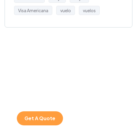
Visa Americana
vuelo
vuelos
Get Free
Consultations
SPECIAL ADVISORS
Quis autem vel eum
iure repreh ende
Get A Quote