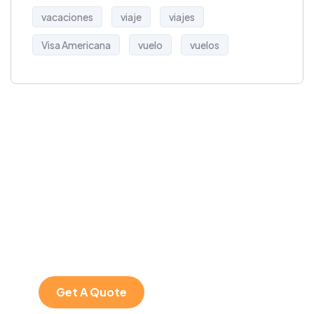
vacaciones
viaje
viajes
Visa Americana
vuelo
vuelos
Get Free
Consultations
SPECIAL ADVISORS
Quis autem vel eum
iure repreh ende
Get A Quote