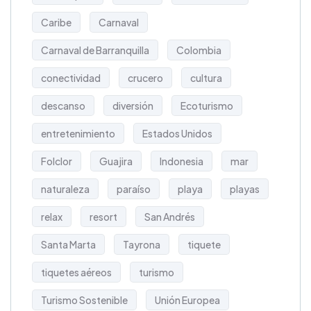
Caribe
Carnaval
Carnaval de Barranquilla
Colombia
conectividad
crucero
cultura
descanso
diversión
Ecoturismo
entretenimiento
Estados Unidos
Folclor
Guajira
Indonesia
mar
naturaleza
paraíso
playa
playas
relax
resort
San Andrés
Santa Marta
Tayrona
tiquete
tiquetes aéreos
turismo
Turismo Sostenible
Unión Europea