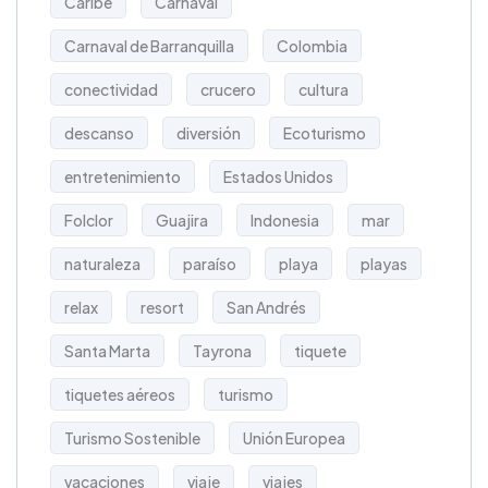
Caribe
Carnaval
Carnaval de Barranquilla
Colombia
conectividad
crucero
cultura
descanso
diversión
Ecoturismo
entretenimiento
Estados Unidos
Folclor
Guajira
Indonesia
mar
naturaleza
paraíso
playa
playas
relax
resort
San Andrés
Santa Marta
Tayrona
tiquete
tiquetes aéreos
turismo
Turismo Sostenible
Unión Europea
vacaciones
viaje
viajes