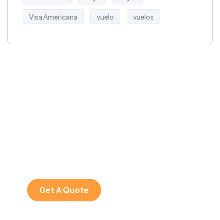
Visa Americana
vuelo
vuelos
Get Free
Consultations
SPECIAL ADVISORS
Quis autem vel eum
iure repreh ende
Get A Quote