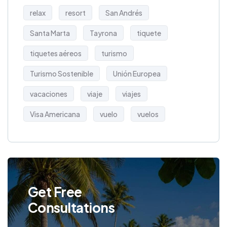
relax
resort
San Andrés
Santa Marta
Tayrona
tiquete
tiquetes aéreos
turismo
Turismo Sostenible
Unión Europea
vacaciones
viaje
viajes
Visa Americana
vuelo
vuelos
Get Free
Consultations