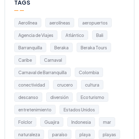
TAGS
Aerolínea
aerolíneas
aeropuertos
Agencia de Viajes
Atlántico
Bali
Barranquilla
Beraka
Beraka Tours
Caribe
Carnaval
Carnaval de Barranquilla
Colombia
conectividad
crucero
cultura
descanso
diversión
Ecoturismo
entretenimiento
Estados Unidos
Folclor
Guajira
Indonesia
mar
naturaleza
paraíso
playa
playas