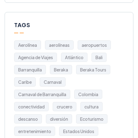
TAGS
Aerolínea
aerolíneas
aeropuertos
Agencia de Viajes
Atlántico
Bali
Barranquilla
Beraka
Beraka Tours
Caribe
Carnaval
Carnaval de Barranquilla
Colombia
conectividad
crucero
cultura
descanso
diversión
Ecoturismo
entretenimiento
Estados Unidos