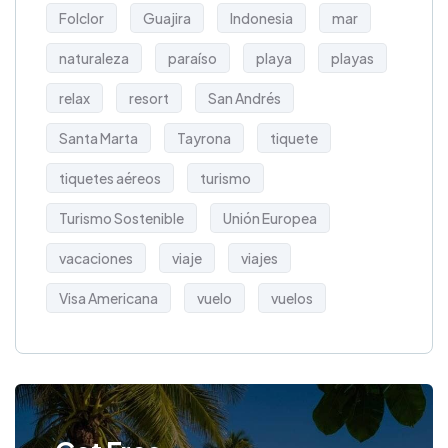
Folclor
Guajira
Indonesia
mar
naturaleza
paraíso
playa
playas
relax
resort
San Andrés
Santa Marta
Tayrona
tiquete
tiquetes aéreos
turismo
Turismo Sostenible
Unión Europea
vacaciones
viaje
viajes
Visa Americana
vuelo
vuelos