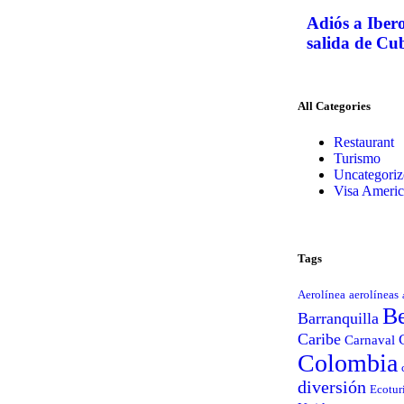
Adiós a Ibero
salida de Cub
All Categories
Restaurant
Turismo
Uncategoriz
Visa Ameri
Tags
Aerolínea
aerolíneas
B
Barranquilla
Caribe
Carnaval
Colombia
diversión
Ecotur