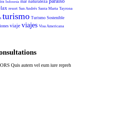
paraíso
naturaleza
mar
ira
Indonesia
elax
resort
San Andrés
Santa Marta
Tayrona
turismo
Turismo Sostenible
s
viajes
viaje
iones
Visa Americana
onsultations
S Quis autem vel eum iure repreh