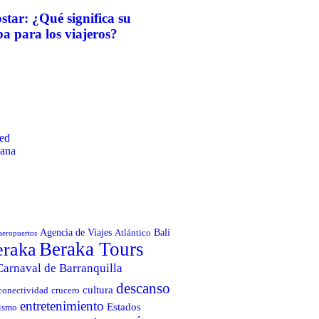
star: ¿Qué significa su
a para los viajeros?
ed
cana
Agencia de Viajes
Bali
Atlántico
aeropuertos
Beraka Tours
eraka
Carnaval de Barranquilla
descanso
cultura
conectividad
crucero
entretenimiento
Estados
ismo