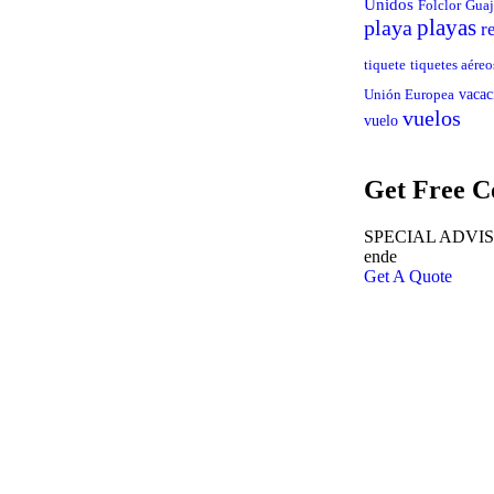
Unidos
Folclor
Guaj
playas
playa
r
tiquete
tiquetes aéreo
vacac
Unión Europea
vuelos
vuelo
Get Free C
SPECIAL ADVISOR
ende
Get A Quote