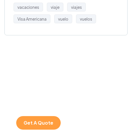
vacaciones
viaje
viajes
Visa Americana
vuelo
vuelos
Get Free
Consultations
SPECIAL ADVISORS
Quis autem vel eum
iure repreh ende
Get A Quote