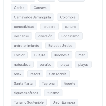
Caribe
Carnaval
Carnaval de Barranquilla
Colombia
conectividad
crucero
cultura
descanso
diversión
Ecoturismo
entretenimiento
Estados Unidos
Folclor
Guajira
Indonesia
mar
naturaleza
paraíso
playa
playas
relax
resort
San Andrés
Santa Marta
Tayrona
tiquete
tiquetes aéreos
turismo
Turismo Sostenible
Unión Europea