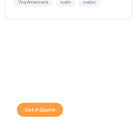
Visa Americana
vuelo
vuelos
Get Free
Consultations
SPECIAL ADVISORS
Quis autem vel eum
iure repreh ende
Get A Quote