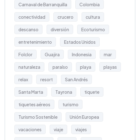
Carnaval de Barranquilla
Colombia
conectividad
crucero
cultura
descanso
diversión
Ecoturismo
entretenimiento
Estados Unidos
Folclor
Guajira
Indonesia
mar
naturaleza
paraíso
playa
playas
relax
resort
San Andrés
Santa Marta
Tayrona
tiquete
tiquetes aéreos
turismo
Turismo Sostenible
Unión Europea
vacaciones
viaje
viajes