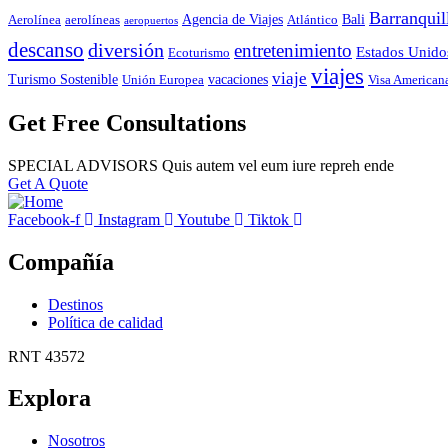
Barranquil
Agencia de Viajes
Bali
Aerolínea
aerolíneas
Atlántico
aeropuertos
descanso
diversión
entretenimiento
Estados Unido
Ecoturismo
viajes
viaje
Turismo Sostenible
vacaciones
Unión Europea
Visa American
Get Free Consultations
SPECIAL ADVISORS Quis autem vel eum iure repreh ende
Get A Quote
Facebook-f
Instagram
Youtube
Tiktok
Compañía
Destinos
Política de calidad
RNT 43572
Explora
Nosotros