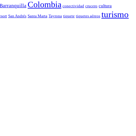
Colombia
Barranquilla
cultura
conectividad
crucero
turismo
esort
San Andrés
Santa Marta
Tayrona
tiquete
tiquetes aéreos