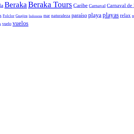
Beraka Tours
Beraka
la
Caribe
Carnaval de 
Carnaval
playas
playa
paraíso
relax
s
naturaleza
mar
Folclor
Guajira
r
Indonesia
vuelos
vuelo
a