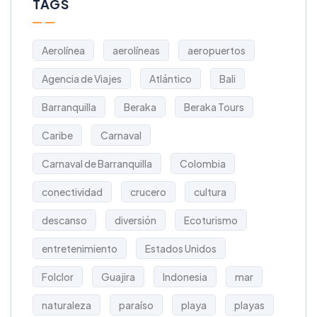
TAGS
Aerolínea
aerolíneas
aeropuertos
Agencia de Viajes
Atlántico
Bali
Barranquilla
Beraka
Beraka Tours
Caribe
Carnaval
Carnaval de Barranquilla
Colombia
conectividad
crucero
cultura
descanso
diversión
Ecoturismo
entretenimiento
Estados Unidos
Folclor
Guajira
Indonesia
mar
naturaleza
paraíso
playa
playas