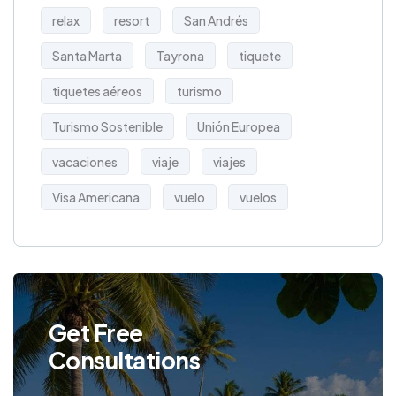
relax
resort
San Andrés
Santa Marta
Tayrona
tiquete
tiquetes aéreos
turismo
Turismo Sostenible
Unión Europea
vacaciones
viaje
viajes
Visa Americana
vuelo
vuelos
Get Free
Consultations