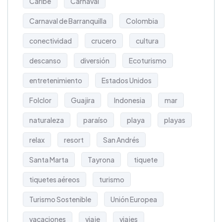
Caribe
Carnaval
Carnaval de Barranquilla
Colombia
conectividad
crucero
cultura
descanso
diversión
Ecoturismo
entretenimiento
Estados Unidos
Folclor
Guajira
Indonesia
mar
naturaleza
paraíso
playa
playas
relax
resort
San Andrés
Santa Marta
Tayrona
tiquete
tiquetes aéreos
turismo
Turismo Sostenible
Unión Europea
vacaciones
viaje
viajes