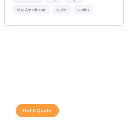
Visa Americana
vuelo
vuelos
Get Free
Consultations
SPECIAL ADVISORS
Quis autem vel eum
iure repreh ende
Get A Quote