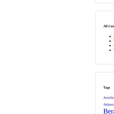
All Cat
Tags
Aerolín
Atlánti
Ber