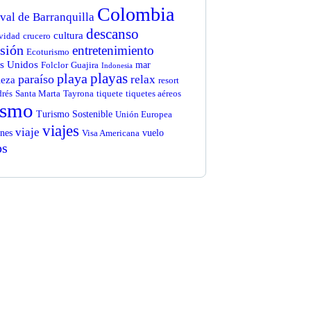
Colombia
val de Barranquilla
descanso
cultura
vidad
crucero
rsión
entretenimiento
Ecoturismo
s Unidos
mar
Folclor
Guajira
Indonesia
playas
playa
paraíso
relax
leza
resort
rés
Santa Marta
Tayrona
tiquete
tiquetes aéreos
ismo
Turismo Sostenible
Unión Europea
viajes
viaje
nes
vuelo
Visa Americana
os
t Free
nsultations
CIAL ADVISORS