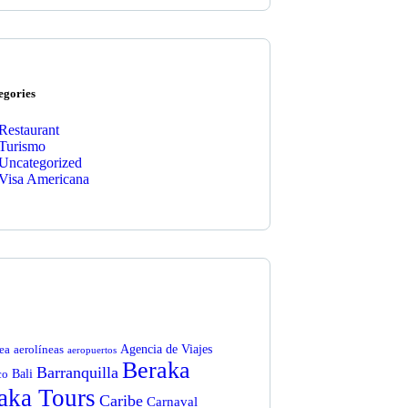
egories
Restaurant
Turismo
Uncategorized
Visa Americana
Agencia de Viajes
ea
aerolíneas
aeropuertos
Beraka
Barranquilla
Bali
co
aka Tours
Caribe
Carnaval