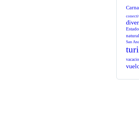
Carna
conecti
dive
Estado
natura
San And
tur
vacacio
vuel
Ge
Co
SPE