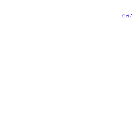
Quis
repr
Get 