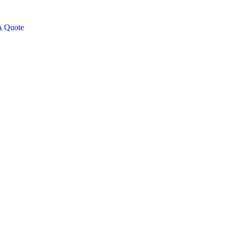
 autem vel eum iure
eh ende
A Quote