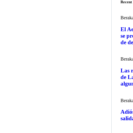
Recent 
Berak
El A
se pr
de de
Berak
Las 
de La
algu
Berak
Adiós
salid