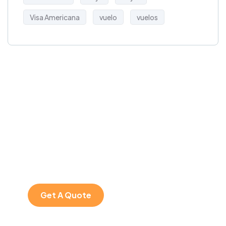
Visa Americana
vuelo
vuelos
Get Free
Consultations
SPECIAL ADVISORS
Quis autem vel eum
iure repreh ende
Get A Quote