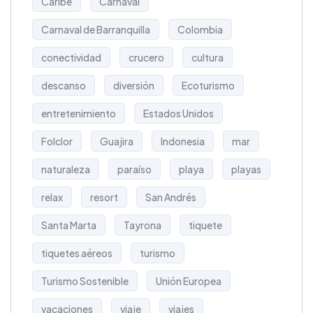
Caribe
Carnaval
Carnaval de Barranquilla
Colombia
conectividad
crucero
cultura
descanso
diversión
Ecoturismo
entretenimiento
Estados Unidos
Folclor
Guajira
Indonesia
mar
naturaleza
paraíso
playa
playas
relax
resort
San Andrés
Santa Marta
Tayrona
tiquete
tiquetes aéreos
turismo
Turismo Sostenible
Unión Europea
vacaciones
viaje
viajes