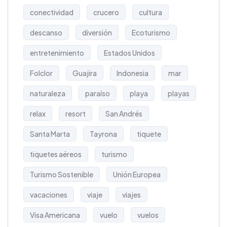
conectividad
crucero
cultura
descanso
diversión
Ecoturismo
entretenimiento
Estados Unidos
Folclor
Guajira
Indonesia
mar
naturaleza
paraíso
playa
playas
relax
resort
San Andrés
Santa Marta
Tayrona
tiquete
tiquetes aéreos
turismo
Turismo Sostenible
Unión Europea
vacaciones
viaje
viajes
Visa Americana
vuelo
vuelos